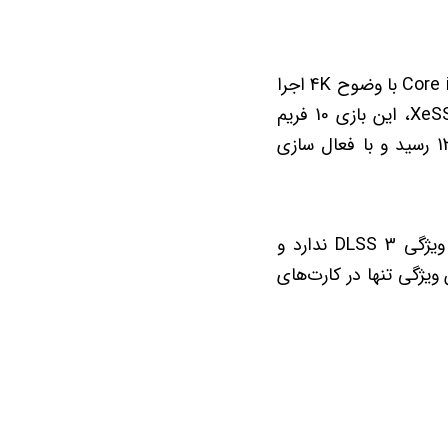
این بازی با استفاده از سیستمی با گرافیک RTX 4090 و پردازنده‌ی مرکزی اینتل Core i9 12900K با وضوح 4K اجرا
شد و نرخ فریمی معادل 125 از آن حاصل شد. همچنین، با فعال‌بودن FSR، DLSS یا XeSS، این بازی 10 فریم
بیشتر را در اختیار گیمرها قرار داد. این مورد با فعال سازی Frame Generation به 135 رسید و با فعال سازی
در مجموع، ظاهراً شرکت انویدیا قصئ قفل گرئم فناوری Frame Generation را روی ویژگی DLSS 3 ندارد و
ویژگی تنها در کارت‌‌های