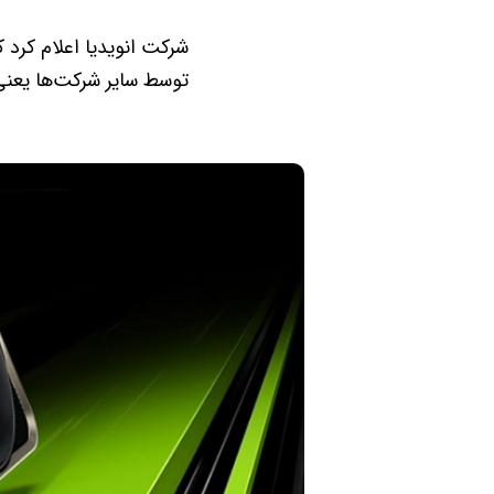
توسط سایر شرکت‌ها یعنی FSR و XeSS سازگار ا