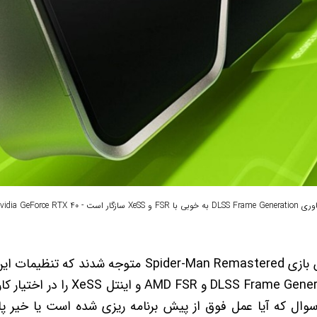
DLSS  به خوبی با FSR و XeSS سازگار است - Nvidia GeForce RTX 40
آزمایشگاه Igor با آزمایش بازی Spider-Man Remastered م
اجازه‌ی استفاده از SS Frame Generation