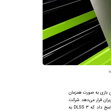
توجه شدند که تنظیمات این بازی به صورت همزمان
DL و AMD FSR و اینتل XeSS را در اختیار کاربران قرار می‌دهد. شرکت
انویدیا در پاسخ به این سوال که آیا عمل فوق از پیش برنامه ریزی شده است یا خیر پاسخ داد که DLSS 3 به