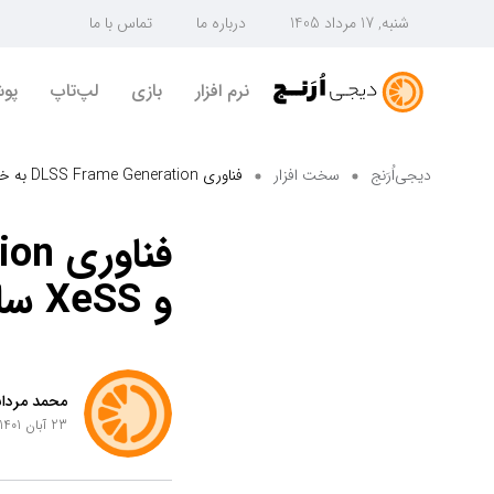
شنبه, 17 مرداد 1405
درباره ما
تماس با ما
نرم افزار
بازی
لپ‌تاپ
پو
دیجی‌اُرَنج
سخت افزار
فناوری DLSS Frame Generation به خوبی با FSR و XeSS سازگار است
و XeSS سازگار است
محمد مردان
23 آبان 1401 ساعت 19:51