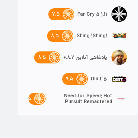
7.5
Far Cry 5 1.11
8.5
!Shing !Shing
8.5
پادشاهی آنلاین ۶.۸.۷
9.5
DIRT 5
Need for Speed: Hot
7.5
Pursuit Remastered