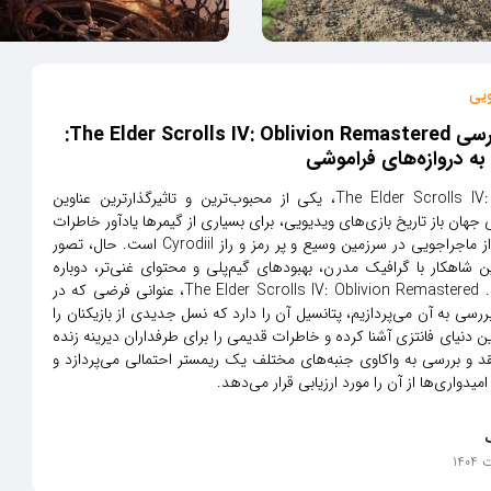
ویی
نقد و بررسی The Elder Scrolls IV: Oblivion Remastered:
ه دروازه‌های فراموشی
The Elder Scrolls IV: Oblivion، یکی از محبوب‌ترین و تاثیرگذارترین عناوین
 جهان باز تاریخ بازی‌های ویدیویی، برای بسیاری از گیمرها یادآور خاطرات
بی‌شماری از ماجراجویی در سرزمین وسیع و پر رمز و راز Cyrodiil است. حال، تصور
ن شاهکار با گرافیک مدرن، بهبودهای گیم‌پلی و محتوای غنی‌تر، دوباره
متولد شود. The Elder Scrolls IV: Oblivion Remastered، عنوانی فرضی که در
بررسی به آن می‌پردازیم، پتانسیل آن را دارد که نسل جدیدی از بازیکنان را
ین دنیای فانتزی آشنا کرده و خاطرات قدیمی را برای طرفداران دیرینه زنده
قد و بررسی به واکاوی جنبه‌های مختلف یک ریمستر احتمالی می‌پردازد و
امیدواری‌ها از آن را مورد ارزیابی قرار می‌دهد.