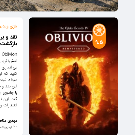
بازی ویدی
9.5
بازگشت ب
نقش‌آفرینی
کنید که ای
این نقد و 
با جادوی ا
کند. این ن
انتظارات و 
مهدی مناف
26 اردیبهشت 1404