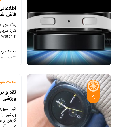
فاش شد
Watch 4 نخواهد داشت.
محمد مردا
12 مرداد 1401
ساعت هوش
9
ورزشی
گیر اسپور
ورزشی را 
نیز در آن 