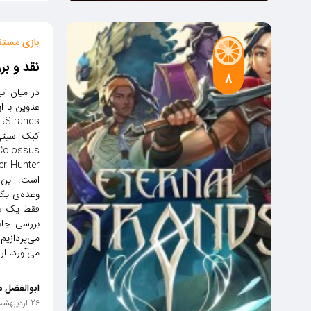
بازی مستق
نقد و بررسی با
8
در میان ان
کبک سیتی،
است. این 
وعده‌ی یک 
فقط یک عنص
بررسی جام
می‌آورد، ار
ابوالفضل م
26 اردیبهشت 1404