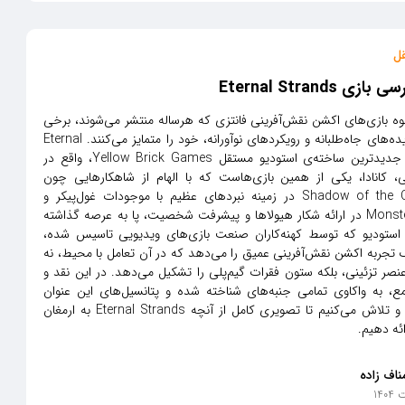
ل
زی Eternal Strands
بوه بازی‌های اکشن نقش‌آفرینی فانتزی که هرساله منتشر می‌شوند، برخی
عناوین با ایده‌های جاه‌طلبانه و رویکردهای نوآورانه، خود را متمایز می‌کنند. Eternal
Strands، جدیدترین ساخته‌ی استودیو مستقل Yellow Brick Games، واقع در
 کانادا، یکی از همین بازی‌هاست که با الهام از شاهکارهایی چون
Shadow of the Colossus در زمینه نبردهای عظیم با موجودات غول‌پیکر و
Monster Hunter در ارائه شکار هیولاها و پیشرفت شخصیت، پا به عرصه گذاشته
استودیو که توسط کهنه‌کاران صنعت بازی‌های ویدیویی تاسیس شده،
تجربه اکشن نقش‌آفرینی عمیق را می‌دهد که در آن تعامل با محیط، نه
ر تزئینی، بلکه ستون فقرات گیم‌پلی را تشکیل می‌دهد. در این نقد و
ع، به واکاوی تمامی جنبه‌های شناخته شده و پتانسیل‌های این عنوان
می‌پردازیم و تلاش می‌کنیم تا تصویری کامل از آنچه Eternal Strands به ارمغان
ائه دهیم.
ناف زاده