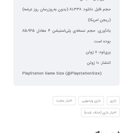
حجم فایل دانلود: ۸۱٫۳۳۸ (بدون به‌روزرسان روز عرضه)
(ریجن امریکا)
یادآوری: حجم نسخه‌ی پلی‌استیشن ۴ معادل ۸۵٫۹۶۵
بوده است
پری‌لود: ۸ ژوئن
انتشار: ۱۰ ژوئن
PlayStation Game Size (@PlaystationSize)
بازی
بازی ویدیویی
اخبار سایت
اخبار بازی (حذف شده)