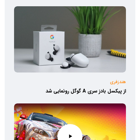
هندزفری
از پیکسل بادز سری A گوگل رونمایی شد