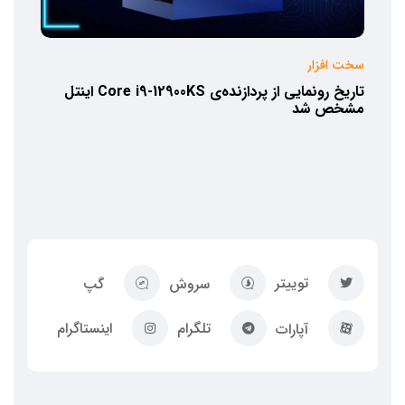
سخت افزار
تاریخ رونمایی از پردازنده‌ی Core i9-12900KS اینتل
مشخص شد
توییتر
سروش
گپ
تلگرام
اینستاگرام
آپارات