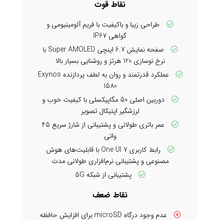
نقاط قوت
طراحی زیبا و باکیفیت با فریم آلومینیومی و
گواهی IP67
صفحه نمایش 6.7 اینچی Super AMOLED با
نرخ نوسازی 120 هرتز و روشنایی بسیار بالا
عملکرد قدرتمند و روان به لطف پردازنده Exynos
1580
دوربین اصلی 50 مگاپیکسلی با کیفیت خوب و
لرزشگیر اپتیکال تصویر
عمر باتری طولانی و پشتیبانی از شارژ سریع 45
واتی
رابط کاربری One UI 7 با قابلیت‌های هوش
مصنوعی و پشتیبانی نرم‌افزاری طولانی مدت
پشتیبانی از شبکه 5G
نقاط ضعف
عدم وجود درگاه microSD برای افزایش حافظه