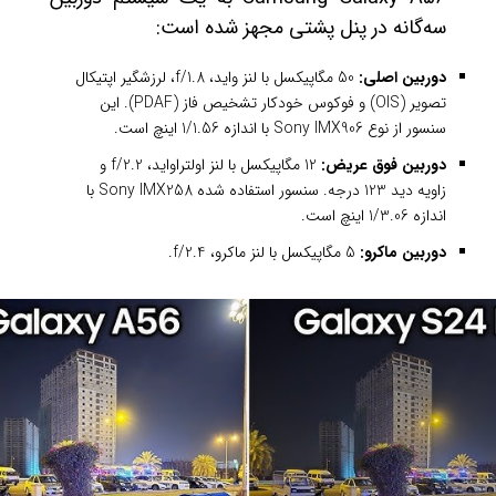
سه‌گانه در پنل پشتی مجهز شده است:
دوربین اصلی:
50 مگاپیکسل با لنز واید، f/1.8، لرزشگیر اپتیکال
تصویر (OIS) و فوکوس خودکار تشخیص فاز (PDAF). این
سنسور از نوع Sony IMX906 با اندازه 1/1.56 اینچ است.
دوربین فوق عریض:
12 مگاپیکسل با لنز اولتراواید، f/2.2 و
زاویه دید 123 درجه. سنسور استفاده شده Sony IMX258 با
اندازه 1/3.06 اینچ است.
دوربین ماکرو:
5 مگاپیکسل با لنز ماکرو، f/2.4.