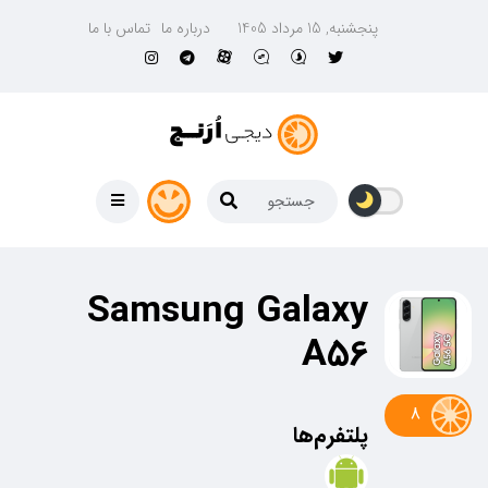
پنجشنبه, 15 مرداد 1405
درباره ما
تماس با ما
Samsung Galaxy
A56
8
پلتفرم‌ها