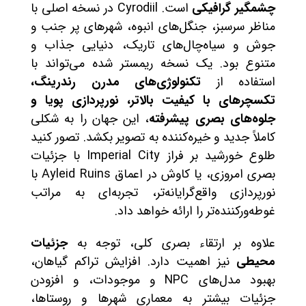
چشمگیر گرافیکی
است. Cyrodiil در نسخه اصلی با
مناظر سرسبز، جنگل‌های انبوه، شهرهای پر جنب و
جوش و سیاه‌چال‌های تاریک، دنیایی جذاب و
متنوع بود. یک نسخه ریمستر شده می‌تواند با
استفاده از
تکنولوژی‌های مدرن رندرینگ،
تکسچرهای با کیفیت بالاتر، نورپردازی پویا و
جلوه‌های بصری پیشرفته
، این جهان را به شکلی
کاملاً جدید و خیره‌کننده به تصویر بکشد. تصور کنید
طلوع خورشید بر فراز Imperial City با جزئیات
بصری امروزی، یا کاوش در اعماق Ayleid Ruins با
نورپردازی واقع‌گرایانه‌تر، تجربه‌ای به مراتب
غوطه‌ورکننده‌تر را ارائه خواهد داد.
علاوه بر ارتقاء بصری کلی، توجه به
جزئیات
محیطی
نیز اهمیت دارد. افزایش تراکم گیاهان،
بهبود مدل‌های NPC و موجودات، و افزودن
جزئیات بیشتر به معماری شهرها و روستاها،