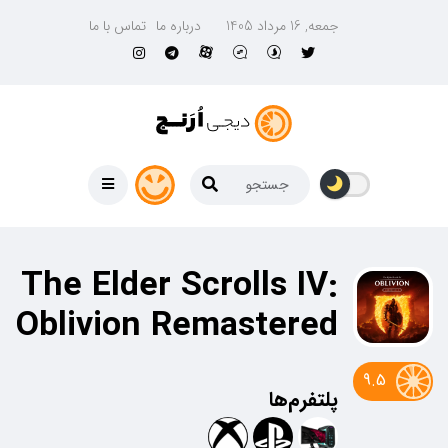
جمعه, 16 مرداد 1405
درباره ما
تماس با ما
The Elder Scrolls IV:
Oblivion Remastered
9.5
پلتفرم‌ها