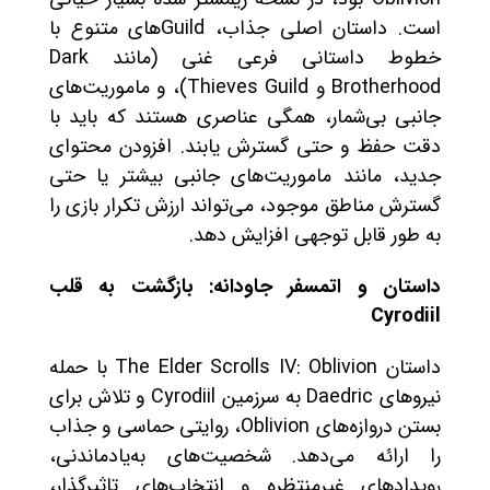
است. داستان اصلی جذاب، Guildهای متنوع با
خطوط داستانی فرعی غنی (مانند Dark
Brotherhood و Thieves Guild)، و ماموریت‌های
جانبی بی‌شمار، همگی عناصری هستند که باید با
دقت حفظ و حتی گسترش یابند. افزودن محتوای
جدید، مانند ماموریت‌های جانبی بیشتر یا حتی
گسترش مناطق موجود، می‌تواند ارزش تکرار بازی را
به طور قابل توجهی افزایش دهد.
داستان و اتمسفر جاودانه: بازگشت به قلب
Cyrodiil
داستان The Elder Scrolls IV: Oblivion با حمله
نیروهای Daedric به سرزمین Cyrodiil و تلاش برای
بستن دروازه‌های Oblivion، روایتی حماسی و جذاب
را ارائه می‌دهد. شخصیت‌های به‌یادماندنی،
رویدادهای غیرمنتظره و انتخاب‌های تاثیرگذار،