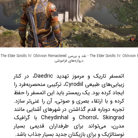
red
دروازه‌های فراموشی
اتمسفر تاریک و مرموز تهدید Daedric، در کنار
زیبایی‌های طبیعی Cyrodiil، ترکیبی منحصربه‌فرد را
ایجاد کرده بود. یک ریمستر باید این اتمسفر را حفظ
کرده و با ارتقاء بصری و صوتی، آن را غنی‌تر سازد.
تجربه دوباره قدم گذاشتن در شهرهای آشنایی مانند
Chorrol، Skingrad و Cheydinhal با گرافیک
مدرن، می‌تواند برای طرفداران قدیمی بسیار
نوستالژیک و برای بازیکنان جدید بسیار جذاب باشد.