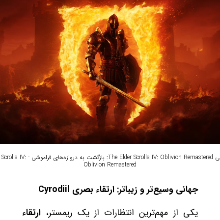
نقد و بررسی The Elder Scrolls IV: Oblivion Remastered: ب
Oblivion Remastered
جهانی وسیع‌تر و زیباتر: ارتقاء بصری Cyrodiil
یکی از مهم‌ترین انتظارات از یک ریمستر،
ارتقاء