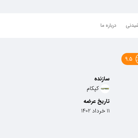
شیدنی
درباره ما
9.5
سازنده
کپکام
تاریخ عرضه
11 خرداد 1402