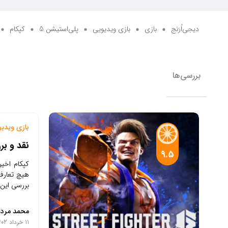
دیجی‌اُرَنج
بازی
بازی ویدیویی
پلی‌استیشن 5
کپکام
بررسی‌ها
بازی ویدی
نقد و بررسی باز
9.5
هیچ تعارفی
بررسی این ب
محمد مردا
11 خرداد 1402