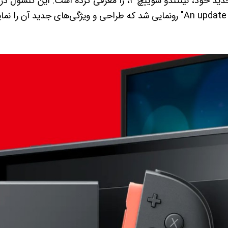
نینتندو به‌تازگی کنسول جدید خود، نینتندو سوییچ ۲، را معرفی کرده ا