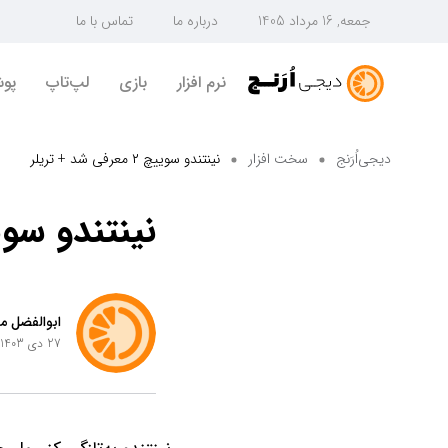
جمعه, 16 مرداد 1405
درباره ما
تماس با ما
نرم افزار
بازی
لپ‌تاپ
پو
دیجی‌اُرَنج
سخت افزار
نینتندو سوییچ ۲ معرفی شد + تریلر
نینتندو سوییچ ۲ معرفی ش
ابوالفضل من
27 دی 1403 ساعت 17:55