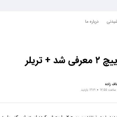
شیدنی
درباره ما
د + تریلر
اف زاده
1289 بازدید