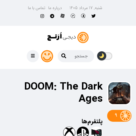
شنبه, 17 مرداد 1405
درباره ما
تماس با ما
DOOM: The Dark
Ages
9
پلتفرم‌ها