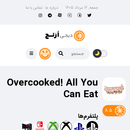
جمعه, 16 مرداد 1405
درباره ما
تماس با ما
Overcooked! All You
Can Eat
8.5
پلتفرم‌ها