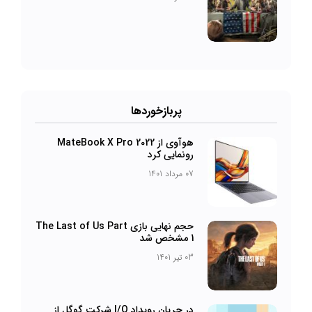
پربازخورد‌ها
هوآوی از MateBook X Pro 2022
رونمایی کرد
07 مرداد 1401
حجم نهایی بازی The Last of Us Part
1 مشخص شد
03 تیر 1401
در جریان رویداد I/O شرکت گوگل از