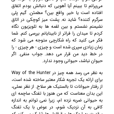
می‌پرانم تا ببینم آیا آهویی که دنبالش بودم اتفاق
افتاده است یا خیر. واقع بین؟ مطمئن. گیم پلی
سرگرم کننده؟ شاید نه. پشت میز کوچکی در اتاق
نشیمنم نشستم و بین لقمه ها به تلویزیون نگاه
کردم تا میدان را فراتر از نابینایانم بررسی کنم. شما
فکر می کنید که راه شکارچی متوجه می شود که
زمان زیادی سپری شده است و چیزی - هر چیزی - را
در خط دید من قرار می دهد. جواب منفی. اگر
حیوان نباشد، حیوانی وجود ندارد.
به نظر می رسد همه چیز در Way of the Hunter
برای ارائه یک تجربه شکار معتبر ساخته شده است،
از رفتار حیوانات تا بالستیک هر سلاح. از نظر عملی،
این بدان معناست که من هنوز با تفنگ ساچمه ای
به حیوانی ضربه نزده ام، زیرا نمی توانم به اندازه
کافی به آن نزدیک شوم، در عوض با یک تفنگ