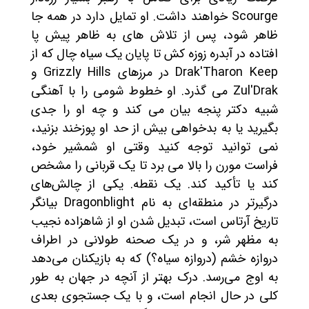
Scourge خواهند داشت. او تمایل دارد در همه جا
ظاهر شود، پس از تلاش های به ظاهر پیش پا
افتاده در آبدره زوزه کش تا پایان یک سیاه چال که از
Drak'Tharon Keep در مرزهای Grizzly Hills و
Zul'Drak می گذرد. او خطوط شومی را با آهنگی
شبیه دکتر پنجه بیان می کند و چه او را جدی
بگیرید یا به بدخواهی بیش از حد او پوزخند بزنید،
نمی توانید توجه کنید وقتی او شمشیر خود،
فراست مورن را بالا می برد تا یک قربانی را مشخص
کند یا تأکید کند. یک نقطه. یکی از چالش‌های
درگیرتر در منطقه‌ای به نام Dragonblight بیانگر
تاریخ آرتاس است، تبدیل شدن او از شاهزاده نجیب
به مظهر شر، و در یک صحنه طولانی در اطراف
دروازه خشم (دروازه سیاه؟) که به بازیکنان می‌دهد
به اوج می‌رسد. درک بهتر از آنچه در جهان به طور
کلی در حال انجام است، و با یک جستجوی بعدی