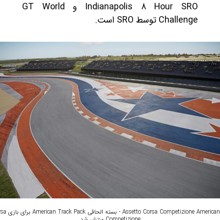
Indianapolis 8 Hour SRO و GT World
Challenge توسط SRO است.
American Track Pack
Competizione منتشر شد