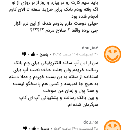
باید سیم کارت رو در بیارم و روز از نو روزی از نو
اگه رفته بودم بانک برای خرزید سفته تا الان کارم
انجام شده بود
خیلی دوست دارم بدونم هدف از این نرم افزار
چی بوده واقعا ؟ صلاح مردم ؟؟؟؟؟؟
dou_153
پاسخ
30 اردیبهشت 1401 ساعت 20:45
من از این آپ سفته الکترونیکی برای وام بانک
رسالت خریدم ولی بعلت حذف نصب آپ برای
استفاده از سفته به بن بست خوردم و عملا دستم
به هیچ جا نمیرسه و کسی هم پاسخگو نیست
و عملا پول و زمان من سوخت
و بین بانک رسالت و پشتیبانی آپ ای کاپ
سرگردان شده ام.
dou_151
پاسخ
28 اردیبهشت 1401 ساعت 15:17