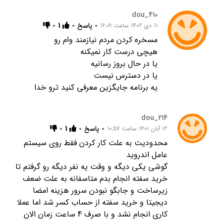
dou_410
پاسخ
1
11 دی 1402 ساعت 16:09
مسخره کردن مردم نیازمند وام رو
هیچی درست کار نمیکنه
یا در حال بروز رسانیه
یا در دسترس نیست
یه برنامه جایگزین معرفی کنید ترو خدا
dou_214
پاسخ
1
12 آبان 1401 ساعت 10:57
محدودیت به علت کار کردن فقط روی سیستم
عامل اندروید
گوشی یکی دیگه و وقت یه نفر دیگه رو گرفتم تا
خرید سفته انجام بدم متاسفانه به علت ضعف
زیرساخت و جابگو نبودن سرور هزینه امضا
دیجیتا و خرید سفته از حساب کسر شد اما عملا
کاری انجام نشد و با صرف 4 ساعت زمان الان