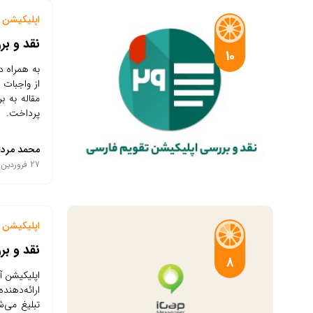
اپلیکیشن م
نقد و بر
10
به همراه د
از واجبات 
مقاله به ب
پرداخت.
محمد مردا
27 فروردین 1401
اپلیکیشن م
نقد و بر
8
اپلیکیشن آ
ارائه‌دهن
تبلیغ می‌ش