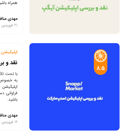
همراه باشی
مهدی مناف
21 فروردین 1401
اپلیکیشن م
نقد و ب
8.5
با تحت تاثی
به خصوص ا
اپلیکیشن ا
فراوانی دس
باشید.
مهدی مناف
16 فروردین 1401