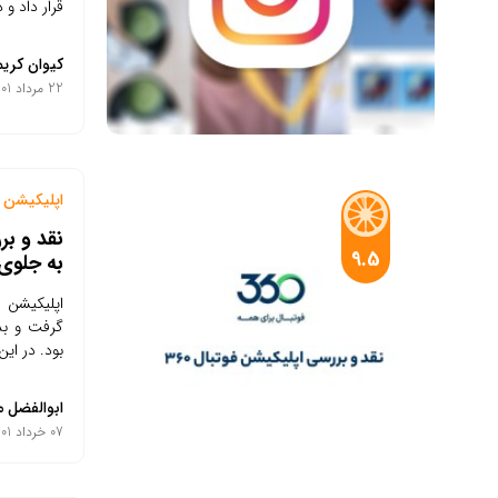
قرار داد و 
کیوان کریم
22 مرداد 1401
اپلیکیشن م
9.5
به جلوی
گرفت و بد
بود. در ای
ابوالفضل م
07 خرداد 1401