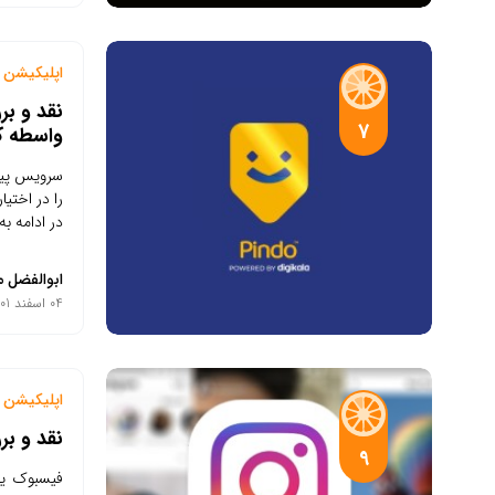
اپلیکیشن م
نقد و ب
7
واسطه کا
سرویس پین
را در اختی
در ادامه ب
ابوالفضل م
04 اسفند 1401
اپلیکیشن م
نقد و بررسی 
9
فیسبوک یا 