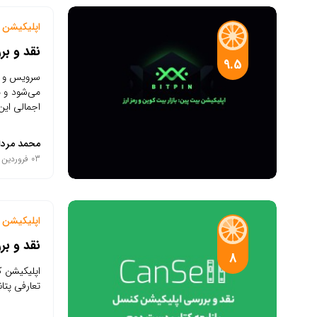
اپلیکیشن م
نقد و بر
9.5
سرویس و اپ
می‌شود و م
اجمالی این 
محمد مردا
03 فروردین 1401
اپلیکیشن م
نقد و ب
8
اپلیکیشن ک
تعارفی پتان