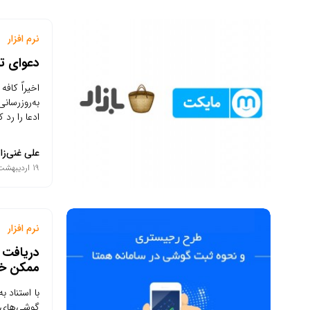
نرم افزار
دعوای تو
اخیراً کاف
به‌روزرسان
ادعا را رد
علی غنی‌زا
19 اردیبهشت 1401
نرم افزار
دریافت ک
ممکن خو
با استناد 
گوشی‌های هوشم