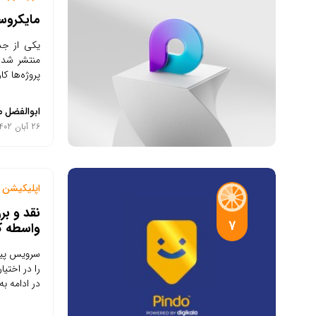
مایکروسا
منتشر شد و
پروژه‌ها کار
ابوالفضل م
26 آبان 1402
اپلیکیشن م
نقد و ب
7
واسطه کا
سرویس پین
را در اختی
در ادامه ب