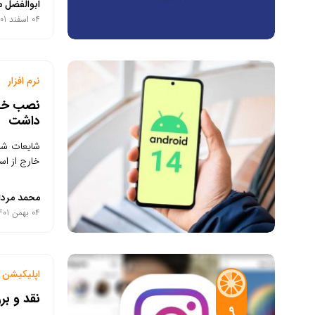
ابوالفضل م
04 اسفند 1401
نرم افزار
داشت
شایعات شن
خارج از استور گو
محمد مردا
04 بهمن 1401
اپلیکیشن م
نقد و بررسی 
9