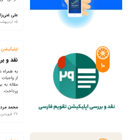
علی غنی‌زا
05 اردیبهشت 1401
اپلیکیشن م
نقد و بر
10
به همراه د
از واجبات 
مقاله به ب
پرداخت.
محمد مردا
27 فروردین 1401