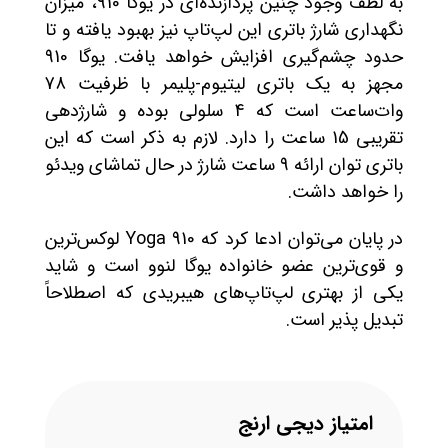
به لطف وجود چنین پردازنده‌ای در یوگا 910، ميزان
نگهداری شارژ باتری این لپ‌تاپ نیز بهبود یافته و تا
حدود چشم‌گیری افزایش خواهد یافت. یوگا 910
مجهز به یک باتری ليتيوم-پليمر با ظرفيت 78
وات‌ساعت است که 4 سلولی بوده و شارژدهی
تقریبی 15 ساعت را دارد. لازم به ذکر است که این
باتری توان ارائه 9 ساعت شارژ در حال تماشای ویدئو
را خواهد داشت.
در پایان می‌توان ادعا کرد که Yoga 910 لوکس‌ترین
و قوی‌ترین عضو خانواده یوگا لنوو است و شاید
یکی از بهتری لپ‌تاپ‌های هیبریدی که اصطلاحاً
تبدیل پذیر است.
امتیاز دیجی ارنج