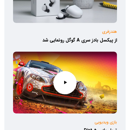
هندزفری
از پیکسل بادز سری A گوگل رونمایی شد
بازی ویدیویی