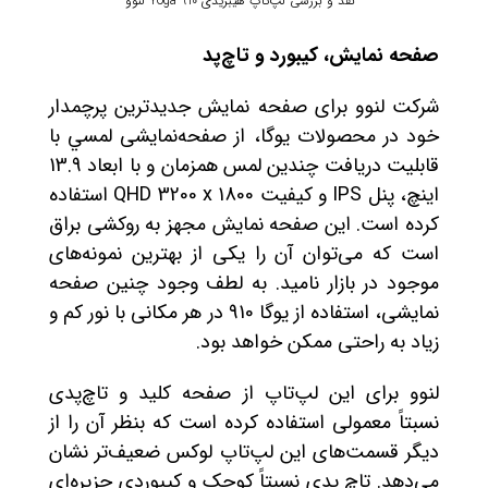
- نقد و بررسی لپ‌تاپ هیبریدی Yoga 910 لنوو
صفحه نمایش، کیبورد و تاچ‌پد
شرکت لنوو برای صفحه نمایش جدیدترین پرچمدار
خود در محصولات یوگا، از صفحه‌‌نمايشی لمسي با
قابلیت دریافت چندین لمس همزمان و با ابعاد 13.9
اينچ، پنل IPS و كيفيت QHD 3200 x 1800 استفاده
کرده است. این صفحه نمایش مجهز به روكشی براق
است که می‌توان آن را یکی از بهترین نمونه‌های
موجود در بازار نامید. به لطف وجود چنین صفحه
نمایشی، استفاده از یوگا 910 در هر مکانی با نور کم و
زیاد به راحتی ممکن خواهد بود.
لنوو برای این لپ‌تاپ از صفحه کلید و تاچ‌پدی
نسبتاً معمولی استفاده کرده است که بنظر آن را از
دیگر قسمت‌های این لپ‌تاپ لوکس ضعیف‌تر نشان
می‌دهد. تاچ پدی نسبتاً کوچک و کیبوردی جزیره‌ای