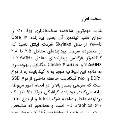
سخت ‌افزار
شاید مهم‌ترین شاخصه سخت‌افزاری یوگا 910 را
بتوان قلب تپنده‌ی آن یعنی پردازنده Core i7
7500U از نسل Skylake شرکت اینتل نامید که
از محدوده سرعت پردازنده‌ای معادل 2.5 تا 2.8
گيگاهرتز، فرکانس پردازنده‌‌ای معادل 2.70GHz تا
3.50GHz و حافظه Cache 4 مگابایتی بهره‌میبرد.
به علاوه این لپ‌تاپ مجهز به 8 گیگابایت رم از نوع
DDR4 و 256 گیگابایت حافظه داخلی از نوع SSD
است که سرعتی بسیار بالا را در انجام امور مربوطه
ارائه می‌کنند. پردازنده گرافيکی یوگا 910 نیز یک
پردازنده داخلی ساخته شرکت Intel و از نوع Intel
HD Graphics 620 است و همانطور که مشخص
است این لپ‌تاپ از حافظه‌‌ی گرافيکی مجزا بهره