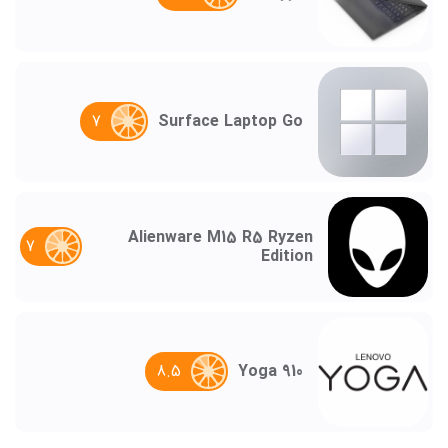
7
Surface Laptop Go
Alienware M15 R5 Ryzen
7
Edition
8.5
Yoga 910