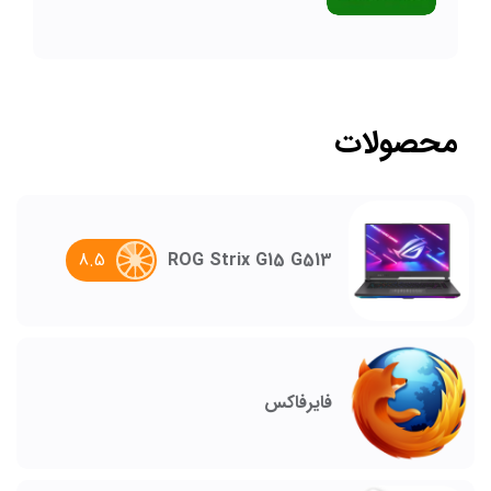
محصولات
8.5
ROG Strix G15 G513
فایرفاکس