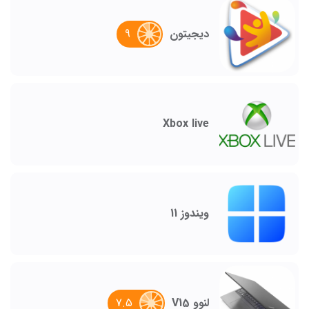
9
دیجیتون
Xbox live
ویندوز 11
7.5
لنوو V15