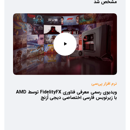
مشخص شد
نرم افزار پی‌سی
ویدیوی رسمی معرفی فناوری FidelityFX توسط AMD
با زیرنویس فارسی اختصاصی دیجی اُرَنج