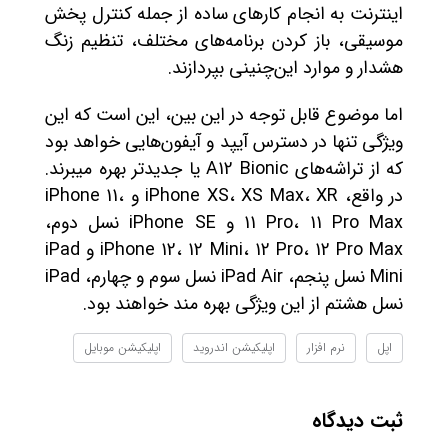
اینترنت به انجام کارهای ساده از جمله کنترل پخش
موسیقی، باز کردن برنامه‌های مختلف، تنظیم زنگ
هشدار و موارد این‌چنینی بپردازند.
اما موضوع قابل توجه در این بین، این است که این
ویژگی تنها در دسترس آیپد و آیفون‌هایی خواهد بود
که از تراشه‌های A12 Bionic یا جدیدتر بهره میبرند.
در واقع، iPhone XS، XS Max، XR و iPhone 11،
11 Pro، 11 Pro Max و iPhone SE نسل دوم،
iPhone 12، 12 Mini، 12 Pro، 12 Pro Max و iPad
Mini نسل پنجم، iPad Air نسل سوم و چهارم، iPad
نسل هشتم از این ویژگی بهره مند خواهند بود.
اپل
نرم افزار
اپلیکیشن اندروید
اپلیکیشن موبایل
ثبت دیدگاه