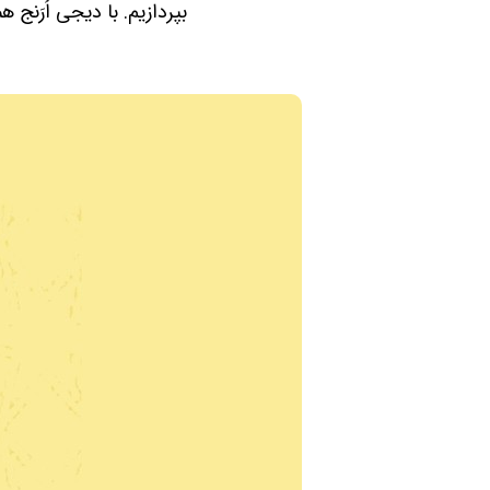
بپردازیم. با دیجی اُرَنج ه