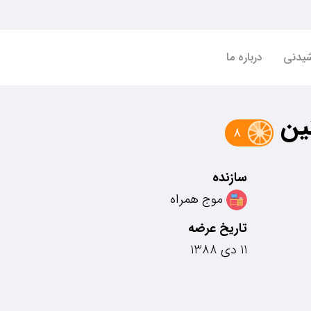
شیدنی
درباره ما
ین
8
سازنده
موج همراه
تاریخ عرضه
11 دی 1388