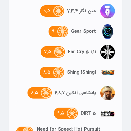
9.5
متن نگار 7.3.4
9
Gear Sport
7.5
Far Cry 5 1.11
8.5
!Shing !Shing
8.5
پادشاهی آنلاین ۶.۸.۷
9.5
DIRT 5
Need for Speed: Hot Pursuit