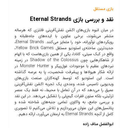
بازی مستقل
نقد و بررسی بازی Eternal Strands
در میان انبوه بازی‌های اکشن نقش‌آفرینی فانتزی که هرساله
منتشر می‌شوند، برخی عناوین با ایده‌های جاه‌طلبانه و
رویکردهای نوآورانه، خود را متمایز می‌کنند. Eternal Strands،
جدیدترین ساخته‌ی استودیو مستقل Yellow Brick Games،
واقع در کبک سیتی، کانادا، یکی از همین بازی‌هاست که با الهام
از شاهکارهایی چون Shadow of the Colossus در زمینه
نبردهای عظیم با موجودات غول‌پیکر و Monster Hunter در
ارائه شکار هیولاها و پیشرفت شخصیت، پا به عرصه گذاشته
است. این استودیو که توسط کهنه‌کاران صنعت بازی‌های
ویدیویی تاسیس شده، وعده‌ی یک تجربه اکشن نقش‌آفرینی
عمیق را می‌دهد که در آن تعامل با محیط، نه فقط یک عنصر
تزئینی، بلکه ستون فقرات گیم‌پلی را تشکیل می‌دهد. در این نقد
و بررسی جامع، به واکاوی تمامی جنبه‌های شناخته شده و
پتانسیل‌های این عنوان می‌پردازیم و تلاش می‌کنیم تا تصویری
کامل از آنچه Eternal Strands به ارمغان می‌آورد، ارائه دهیم.
ابوالفضل مناف زاده