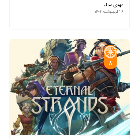
مهدی مناف
26 اردیبهشت 1404
8