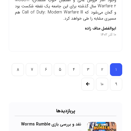
Warfare 2 سال گذشته برای این جامعه یک نقطه شکست بود
و گمان می‌شود که Call of Duty: Modern Warfare III هم
مسیری مشابه را طی خواهد کرد.
ابوالفضل مناف زاده
10 آذر 1402
8
7
6
5
4
3
2
1
10
9
پرباز‌دیدها
نقد و بررسی بازی Worms Rumble