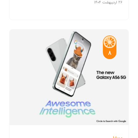
26 اردیبهشت 1404
8
موبایل