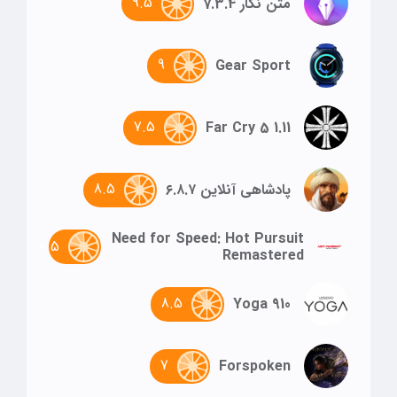
9.5
متن نگار 7.3.4
9
Gear Sport
7.5
Far Cry 5 1.11
8.5
پادشاهی آنلاین ۶.۸.۷
Need for Speed: Hot Pursuit
7.5
Remastered
8.5
Yoga 910
7
Forspoken