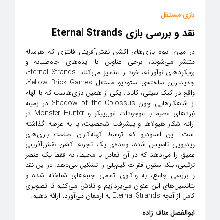
بازی مستقل
نقد و بررسی بازی Eternal Strands
در میان انبوه بازی‌های اکشن نقش‌آفرینی فانتزی که هرساله
منتشر می‌شوند، برخی عناوین با ایده‌های جاه‌طلبانه و
رویکردهای نوآورانه، خود را متمایز می‌کنند. Eternal Strands،
جدیدترین ساخته‌ی استودیو مستقل Yellow Brick Games،
واقع در کبک سیتی، کانادا، یکی از همین بازی‌هاست که با الهام
از شاهکارهایی چون Shadow of the Colossus در زمینه
نبردهای عظیم با موجودات غول‌پیکر و Monster Hunter در
ارائه شکار هیولاها و پیشرفت شخصیت، پا به عرصه گذاشته
است. این استودیو که توسط کهنه‌کاران صنعت بازی‌های
ویدیویی تاسیس شده، وعده‌ی یک تجربه اکشن نقش‌آفرینی
عمیق را می‌دهد که در آن تعامل با محیط، نه فقط یک عنصر
تزئینی، بلکه ستون فقرات گیم‌پلی را تشکیل می‌دهد. در این نقد
و بررسی جامع، به واکاوی تمامی جنبه‌های شناخته شده و
پتانسیل‌های این عنوان می‌پردازیم و تلاش می‌کنیم تا تصویری
کامل از آنچه Eternal Strands به ارمغان می‌آورد، ارائه دهیم.
ابوالفضل مناف زاده