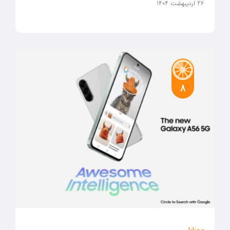
26 اردیبهشت 1404
8
موبایل