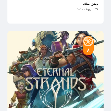
مهدی مناف
26 اردیبهشت 1404
8