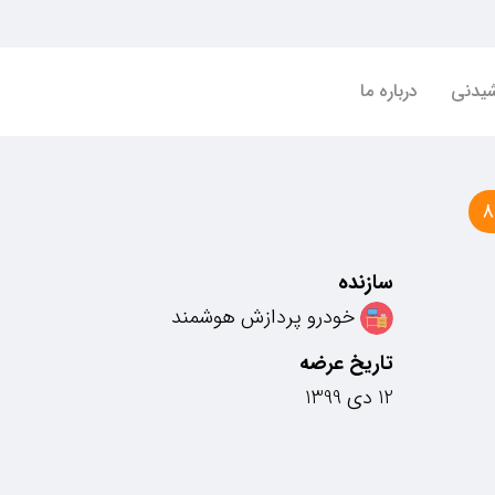
شیدنی
درباره ما
8
سازنده
خودرو پردازش هوشمند
تاریخ عرضه
12 دی 1399