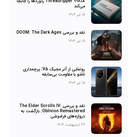
Threadripper 9980X رکوردها را جابجا
می‌کند
15 تیر 1404
نقد و بررسی DOOM: The Dark Ages
15 تیر 1404
رونمایی از آنر مجیک V5: پرچمداری
تاشو با مقاومت بی‌سابقه
15 تیر 1404
نقد و بررسی The Elder Scrolls IV:
Oblivion Remastered: بازگشت به
دروازه‌های فراموشی
26 اردیبهشت 1404