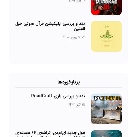
10 آذر 1402
نقد و بررسی اپلیکیشن قرآن صوتی حبل
المتین
07 شهریور 1400
پربازخورد‌ها
نقد و بررسی بازی RoadCraft
15 تیر 1404
غول جدید ای‌ام‌دی: تراشه‌ی ۶۴ هسته‌ای