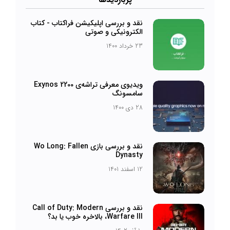
نقد و بررسی اپلیکیشن فراکتاب - کتاب
الکترونیکی و صوتی
23 خرداد 1400
ویدیوی معرفی تراشه‌ی Exynos 2200
سامسونگ
28 دی 1400
نقد و بررسی بازی Wo Long: Fallen
Dynasty
12 اسفند 1401
نقد و بررسی Call of Duty: Modern
Warfare III، بالاخره خوب یا بد؟