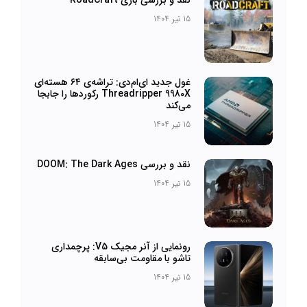
15 تیر 1404
غول جدید ای‌ام‌دی: تراشه‌ی ۶۴ هسته‌ای
Threadripper 9980X رکوردها را جابجا
می‌کند
15 تیر 1404
نقد و بررسی DOOM: The Dark Ages
15 تیر 1404
رونمایی از آنر مجیک V5: پرچمداری
تاشو با مقاومت بی‌سابقه
15 تیر 1404