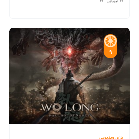
09 فروردین 1402
9
بازی ویدیویی