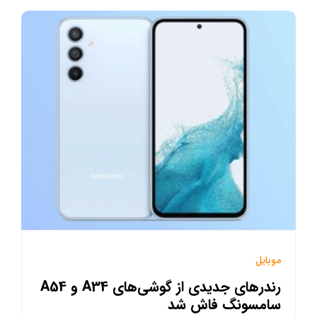
موبایل
رندر‌های جدیدی از گوشی‌های A34 و A54
سامسونگ فاش شد