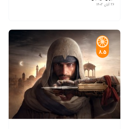
26 آبان 1402
8.5