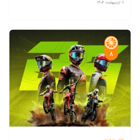
11 اردیبهشت 1404
8