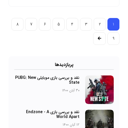
8
7
6
5
4
3
2
1
9
پرباز‌دیدها
نقد و بررسی بازی موبایلی PUBG: New
State
30 آبان 1400
نقد و بررسی بازی Endzone - A
World Apart
12 آبان 1400