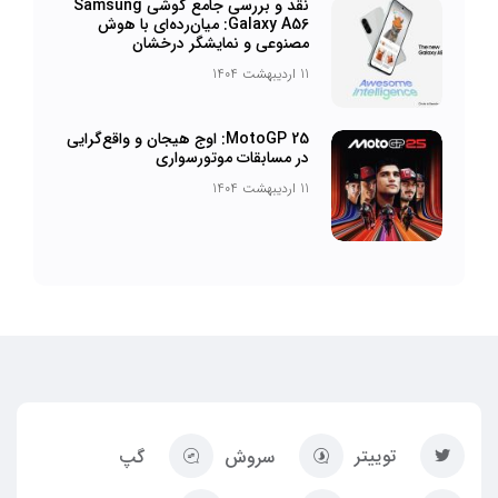
نقد و بررسی جامع گوشی Samsung
Galaxy A56: میان‌رده‌ای با هوش
مصنوعی و نمایشگر درخشان
11 اردیبهشت 1404
MotoGP 25: اوج هیجان و واقع‌گرایی
در مسابقات موتورسواری
11 اردیبهشت 1404
توییتر
سروش
گپ